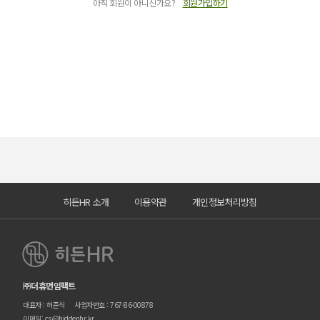
아직 회원이 아니신가요?
회원가입하기
히든HR 소개
이용약관
개인정보처리방침
㈜더휴먼임팩트
대표자 : 허준식
사업자번호 : 767-86-00878
이메일: cs@hiddenhr.kr