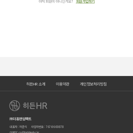
아직 회원이 아니신가요?
회원가입하기
히든HR 소개
이용약관
개인정보처리방침
㈜더휴먼임팩트
대표자 : 허준식
사업자번호 : 767-86-00878
이메일: cs@hiddenhr.kr