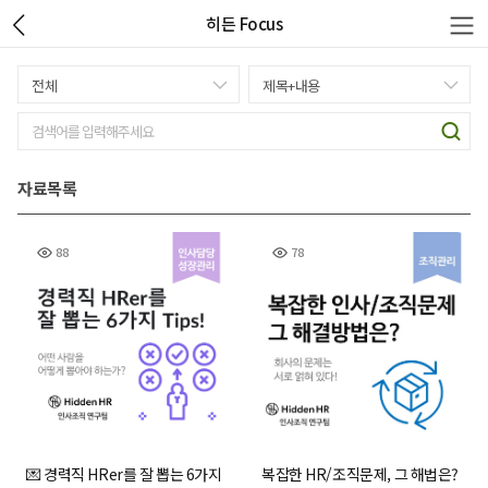
히든 Focus
자료목록
88
78
💌 경력직 HRer를 잘 뽑는 6가지
복잡한 HR/조직문제, 그 해법은?