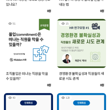
있나요?
내는 법
0원
0원
51
15
조직몰입은 떠나는 직원을 막을
경영환경 불확실성과 직원들의 새
수 있을까?
로운 시도 관계
0원
0원
43
123