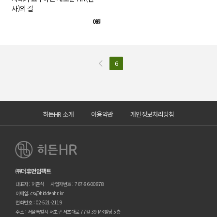
사)의 길
0원
6
히든HR 소개
이용약관
개인정보처리방침
㈜더휴먼임팩트
대표자 : 허준식
사업자번호 : 767-86-00878
이메일: cs@hiddenhr.kr
전화번호 : 02-521-2119
주소 : 서울특별시 서초구 서초대로 77길 39 MK빌딩 5층