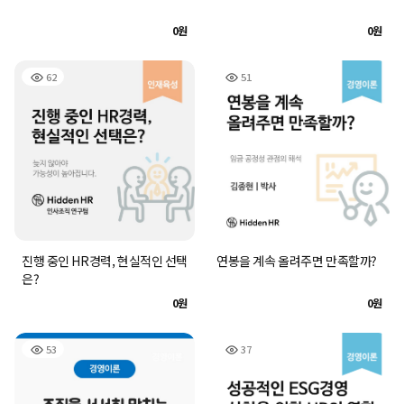
0원
0원
62
51
진행 중인 HR경력, 현실적인 선택
연봉을 계속 올려주면 만족할까?
은?
0원
0원
53
37