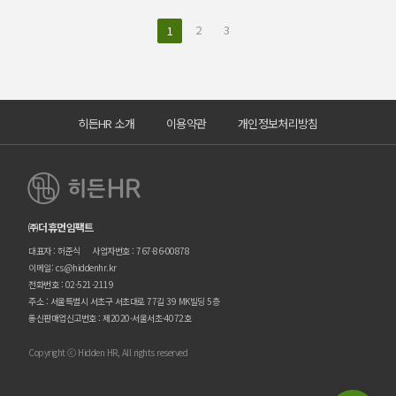
2
3
1
히든HR 소개
이용약관
개인정보처리방침
㈜더휴먼임팩트
대표자 : 허준식
사업자번호 : 767-86-00878
이메일: cs@hiddenhr.kr
전화번호 : 02-521-2119
주소 : 서울특별시 서초구 서초대로 77길 39 MK빌딩 5층
통신판매업신고번호 : 제2020-서울서초-4072호
Copyright ⓒ Hidden HR, All rights reserved