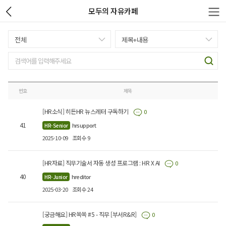
모두의 자유카페
번호
제목
[HR소식] 히든HR 뉴스레터 구독하기
0
41
hrsupport
HR-Senior
2025-10-09
조회수 9
[HR자료] 직무기술서 자동 생성 프로그램 : HR X AI
0
40
hreditor
HR-Junior
2025-03-20
조회수 24
[궁금해요] HR쏙쏙 #5 - 직무 [부서R&R]
0