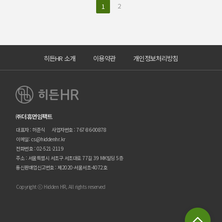
2
1
히든HR 소개
이용약관
개인정보처리방침
㈜더휴먼임팩트
대표자 : 허준식
사업자번호 : 767-86-00878
이메일: cs@hiddenhr.kr
전화번호 : 02-521-2119
주소 : 서울특별시 서초구 서초대로 77길 39 MK빌딩 5층
통신판매업신고번호 : 제2020-서울서초-4072호
Copyright ⓒ Hidden HR, All rights reserved