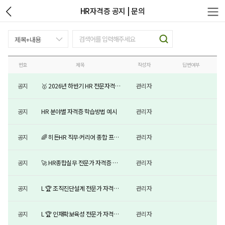
HR자격증 공지 | 문의
번호
제목
작성자
답변여부
공지
🥇 2026년 하반기 HR 전문자격증
관리자
시험일정
공지
HR 분야별 자격증 학습방법 예시
관리자
공지
🌈 히든HR 직무·커리어 종합 프로
관리자
그램 개요
공지
🚀 HR종합실무 전문가 자격증 안
관리자
내
공지
L 🏆 조직진단설계 전문가 자격증
관리자
안내
공지
L 🏆 인재확보육성 전문가 자격증
관리자
안내