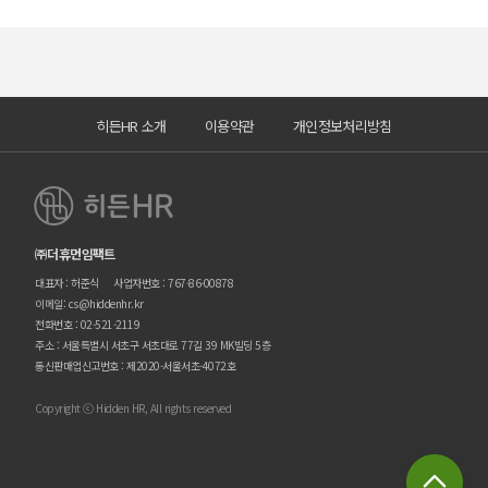
히든HR 소개
이용약관
개인정보처리방침
㈜더휴먼임팩트
대표자 : 허준식
사업자번호 : 767-86-00878
이메일: cs@hiddenhr.kr
전화번호 : 02-521-2119
주소 : 서울특별시 서초구 서초대로 77길 39 MK빌딩 5층
통신판매업신고번호 : 제2020-서울서초-4072호
Copyright ⓒ Hidden HR, All rights reserved