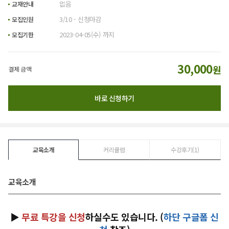
없음
교재안내
3/10 - 신청마감
모집인원
2023-04-05(수) 까지
모집기한
30,000
원
결제 금액
바로 신청하기
교육소개
커리큘럼
수강후기(
1
)
교육소개
▶
무료 특강을 신청
하실수도 있습니다. (
하단 구글폼 신